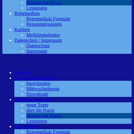
Historie der Praxis
Leistungen
Reisemedizin
Reisemedizin Formular
Reiseimpressionen
Karriere
Medizinstudenten
Datenschutz / Impressum
Datenschutz
Impressum
Startseite
Patienteninformationen
Sprechzeiten
Mittwochsdienste
Downloads
Praxisinformationen
unser Team
über die Praxis
Historie der Praxis
Leistungen
Reisemedizin
Reisemedizin Formular